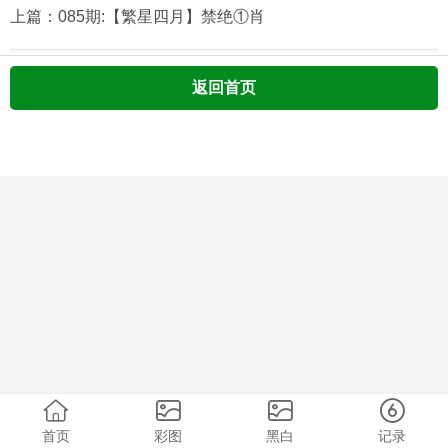
上篇：085期:【繁星四月】禁绝①肖
返回首页
首页
彩图
黑白
记录