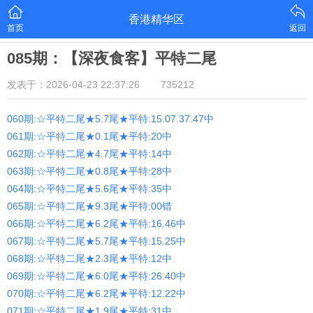
香港精华区
首页
返回
085期：【深夜食客】平特二尾
发表于：2026-04-23 22:37:26
735212
060期:☆平特二尾★5.7尾★平特:15.07.37.47中
061期:☆平特二尾★0.1尾★平特:20中
062期:☆平特二尾★4.7尾★平特:14中
063期:☆平特二尾★0.8尾★平特:28中
064期:☆平特二尾★5.6尾★平特:35中
065期:☆平特二尾★9.3尾★平特:00错
066期:☆平特二尾★6.2尾★平特:16.46中
067期:☆平特二尾★5.7尾★平特:15.25中
068期:☆平特二尾★2.3尾★平特:12中
069期:☆平特二尾★6.0尾★平特:26.40中
070期:☆平特二尾★6.2尾★平特:12.22中
071期:☆平特二尾★1.9尾★平特:31中