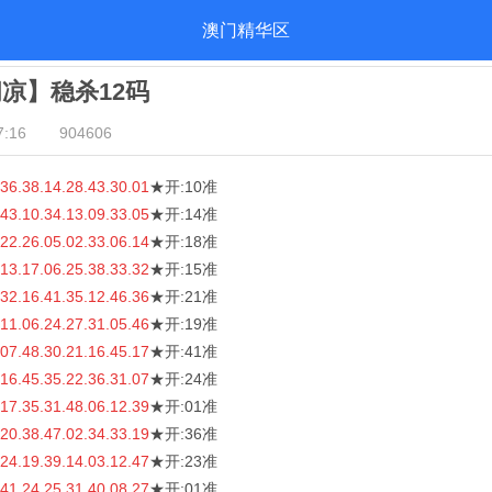
澳门精华区
闲凉】稳杀12码
:16
904606
.36.38.14.28.43.30.01
★开:10准
.43.10.34.13.09.33.05
★开:14准
.22.26.05.02.33.06.14
★开:18准
.13.17.06.25.38.33.32
★开:15准
.32.16.41.35.12.46.36
★开:21准
.11.06.24.27.31.05.46
★开:19准
.07.48.30.21.16.45.17
★开:41准
.16.45.35.22.36.31.07
★开:24准
.17.35.31.48.06.12.39
★开:01准
.20.38.47.02.34.33.19
★开:36准
.24.19.39.14.03.12.47
★开:23准
.41.24.25.31.40.08.27
★开:01准