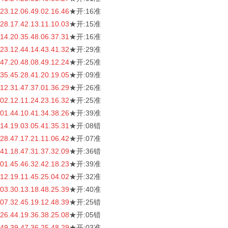
.23.12.06.49.02.16.46
★开:16准
.28.17.42.13.11.10.03
★开:15准
.14.20.35.48.06.37.31
★开:16准
.23.12.44.14.43.41.32
★开:29准
.47.20.48.08.49.12.24
★开:25准
.35.45.28.41.20.19.05
★开:09准
.12.31.47.37.01.36.29
★开:26准
.02.12.11.24.23.16.32
★开:25准
.01.44.10.41.34.38.26
★开:39准
.14.19.03.05.41.35.31
★开:08错
.28.47.17.21.11.06.42
★开:07准
.41.18.47.31.37.32.09
★开:36错
.01.45.46.32.42.18.23
★开:39准
.12.19.11.45.25.04.02
★开:32准
.03.30.13.18.48.25.39
★开:40准
.07.32.45.19.12.48.39
★开:25错
.26.44.19.36.38.25.08
★开:05错
.49.39.47.36.25.48.29
★开:03准