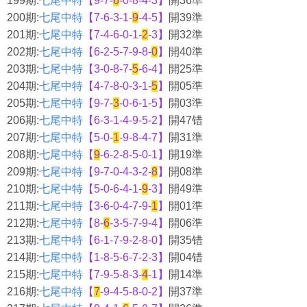
199期:
七尾中特
【9-7-
6
-0-8-4-3】
開36準
200期:
七尾中特
【7-6-3-1-
9
-4-5】
開39準
201期:
七尾中特
【7-4-6-0-1-
2
-3】
開32準
202期:
七尾中特
【6-2-5-7-9-8-
0
】
開40準
203期:
七尾中特
【3-0-8-7-
5
-6-4】
開25準
204期:
七尾中特
【4-7-8-0-3-1-
5
】
開05準
205期:
七尾中特
【9-7-
3
-0-6-1-5】
開03準
206期:
七尾中特
【6-3-1-4-9-5-2】
開47错
207期:
七尾中特
【5-0-
1
-9-8-4-7】
開31準
208期:
七尾中特
【
9
-6-2-8-5-0-1】
開19準
209期:
七尾中特
【9-7-0-4-3-2-
8
】
開08準
210期:
七尾中特
【5-0-6-4-1-
9
-3】
開49準
211期:
七尾中特
【3-6-0-4-7-9-
1
】
開01準
212期:
七尾中特
【8-
6
-3-5-7-9-4】
開06準
213期:
七尾中特
【6-1-7-9-2-8-0】
開35错
214期:
七尾中特
【1-8-5-6-7-2-3】
開04错
215期:
七尾中特
【7-9-5-8-3-
4
-1】
開14準
216期:
七尾中特
【
7
-9-4-5-8-0-2】
開37準