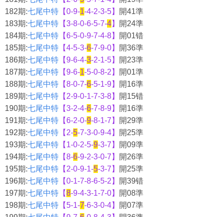
182期:
七尾中特
【0-9-
1
-4-2-3-5】
開41準
183期:
七尾中特
【3-8-0-6-5-7-
4
】
開24準
184期:
七尾中特
【6-5-0-9-7-4-8】
開01错
185期:
七尾中特
【4-5-3-
6
-7-9-0】
開36準
186期:
七尾中特
【9-6-4-
3
-2-1-5】
開23準
187期:
七尾中特
【9-6-
1
-5-0-8-2】
開01準
188期:
七尾中特
【8-0-7-
6
-5-1-9】
開16準
189期:
七尾中特
【2-9-0-1-7-3-8】
開15错
190期:
七尾中特
【3-2-4-
6
-7-8-9】
開16準
191期:
七尾中特
【6-2-0-
9
-8-1-7】
開29準
192期:
七尾中特
【2-
5
-7-3-0-9-4】
開25準
193期:
七尾中特
【1-0-2-5-
9
-3-7】
開09準
194期:
七尾中特
【8-
6
-9-2-3-0-7】
開26準
195期:
七尾中特
【2-0-9-1-
5
-3-7】
開25準
196期:
七尾中特
【0-1-7-8-6-5-2】
開39错
197期:
七尾中特
【
8
-9-4-3-1-7-0】
開08準
198期:
七尾中特
【5-1-
7
-6-3-0-4】
開07準