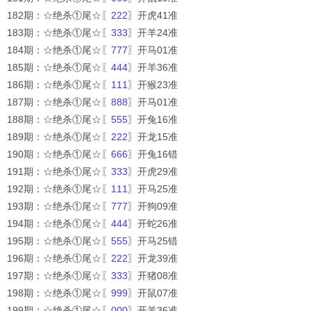
182期：☆绝杀①尾☆〖
222
〗开虎41准
183期：☆绝杀①尾☆〖
333
〗开羊24准
184期：☆绝杀①尾☆〖
777
〗开马01准
185期：☆绝杀①尾☆〖
444
〗开羊36准
186期：☆绝杀①尾☆〖
111
〗开猴23准
187期：☆绝杀①尾☆〖
888
〗开马01准
188期：☆绝杀①尾☆〖
555
〗开兔16准
189期：☆绝杀①尾☆〖
222
〗开龙15准
190期：☆绝杀①尾☆〖
666
〗开兔16错
191期：☆绝杀①尾☆〖
333
〗开虎29准
192期：☆绝杀①尾☆〖
111
〗开马25准
193期：☆绝杀①尾☆〖
777
〗开狗09准
194期：☆绝杀①尾☆〖
444
〗开蛇26准
195期：☆绝杀①尾☆〖
555
〗开马25错
196期：☆绝杀①尾☆〖
222
〗开龙39准
197期：☆绝杀①尾☆〖
333
〗开猪08准
198期：☆绝杀①尾☆〖
999
〗开鼠07准
199期：☆绝杀①尾☆〖
000
〗开羊36准